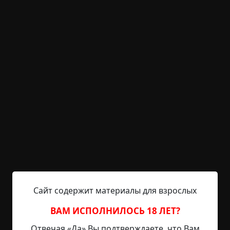
KRIPER.NET
Войти
Возможность незарегистрированным
пользователям писать комментарии и
выставлять рейтинг временно отключена.
Фото
©
awildkristenappeared
0.5 мин.
Страшные истории
Helga
23-10-2019, 14:31
Источник
Сайт содержит материалы для взрослых
Перевод выполнен специально для kriper.ru. Как-
ВАМ ИСПОЛНИЛОСЬ 18 ЛЕТ?
то я навещал моего отца в Портленде. Его
Отвечая «Да» Вы подтверждаете, что Вам