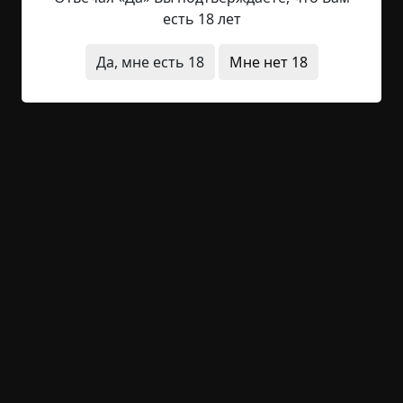
работа требовала временного переезда из
есть 18 лет
Мичигана, поэтому мы всей семьёй (моя мама,
брат и я) взяли выходной на 10 дней, чтобы
Да, мне есть 18
Мне нет 18
посмотреть достопримечательности и
отдохнуть. Много где мы побывали. В числе
прочего, были на Малтнома-Фолс –
прекраснейшем двухярусном водопаде. Когда
мы летели обратно в Мичиган,...
Читать полностью
без мистики
короткие
специально для kriper
+19
Обсудить
2 443