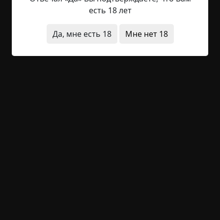
вдаваться в подробности — школа милиции это,
есть 18 лет
училище МЧС или же военный институт — не
суть важно. Важно лишь то, что ВУЗ наш
Да, мне есть 18
Мне нет 18
является режимным объектом, то есть огражден
забором, имеет КПП, внутри института несут
службу наряд-патрули, караул, дневальные и т. д.
И в силу нашей военной направленности мы
часто имеем дело...
Читать полностью
видения
военные
жесть
призраки
архив
+35
1
1 186