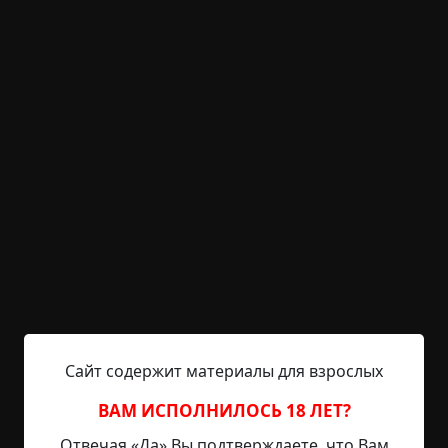
KRIPER.NET
Войти
Возможность незарегистрированным
пользователям писать комментарии и
выставлять рейтинг временно отключена.
Стрелковый тир
©
Warrior
3 мин.
Страшные истории
archive
23-04-2019, 20:56
Указать источник!
Сайт содержит материалы для взрослых
Учусь я в одном из полувоенизированных
ВАМ ИСПОЛНИЛОСЬ 18 ЛЕТ?
учебных заведений нашей страны. Не буду
Отвечая «Да» Вы подтверждаете, что Вам