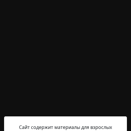
м пользователям писать комментарии и выставлят
временно отключена.
Medullaspinalis
28-06-2023, 12:28
Указать исто
 цивилизациями древности. Трудно сказать, что именно 
Греции», были одной из первых книг, что я прочитал. Та
й рассудок. Я часто представлял, как буду изучать дре
венные письмена покрывающие стены руин и пытаться 
Сайт содержит материалы для взрослых