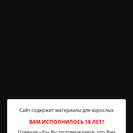
KRIPER.NET
Войти
Возможность незарегистрированным
пользователям писать комментарии и
выставлять рейтинг временно отключена.
«Quattuor Equites
Apocalypsis»⁠⁠
©
MAKEEV
1 мин.
Страшные истории
MAKEEV
30-05-2024, 00:42
Указать источник!
Сайт содержит материалы для взрослых
ВАМ ИСПОЛНИЛОСЬ 18 ЛЕТ?
Когда небо разверзнется, звезды падут, Четыре
Отвечая «Да» Вы подтверждаете, что Вам