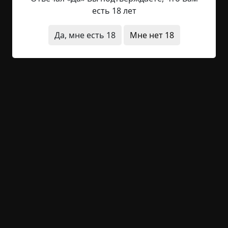
всадника явятся к нам. Судьбы предвестники,
есть 18 лет
они идут, Мир погружают в кровавый хаос и
срам. Первый всадник в белом, светом сияя,
Да, мне есть 18
Мне нет 18
Conqueror venit, с венцом на челе, С луком и
стрелами, властью играя, Мир покоряет, ставит
на колени к земле. Красный всадник — пламя
войны, Bellum gerit, меч в его руках, Кровь и
разруха, смута и шрамы, Злобой своей...
Читать полностью
поэзия
существа
конец света
-1
Обсудить
35