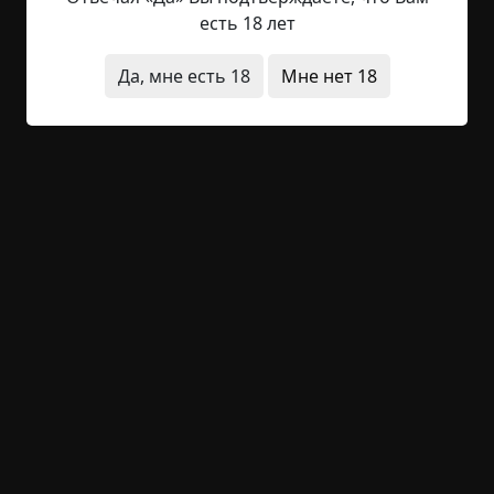
притаившийся зверь, пронзал мрак миллионами
есть 18 лет
глаз-огней, зорко наблюдая за
припозднившимися прохожими. В просторном
Да, мне есть 18
Мне нет 18
помещении входа в метро было пусто и тихо.
Антон шагнул к турникету, коснулся билетом
пластины сканера и ступил на...
Читать полностью
метро
другой мир
исчезновения
+77
2
2 798