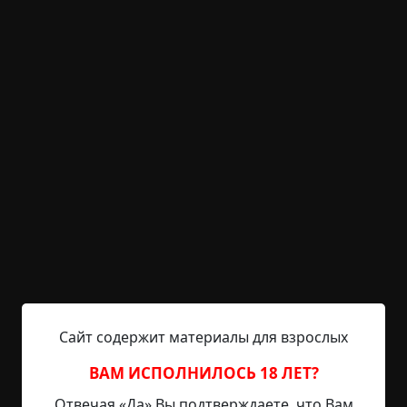
KRIPER.NET
Войти
Возможность незарегистрированным
пользователям писать комментарии и
выставлять рейтинг временно отключена.
Билет в иной мир
©
Скарм
8.5 мин.
Страшные истории
Марго
30-04-2020, 15:20
Источник
На часах высветилось 00:30. Ночь давно
Сайт содержит материалы для взрослых
вступила в свои права, окутав тьмою и пеленой
стылого тумана никогда не спящий город. Гул
ВАМ ИСПОЛНИЛОСЬ 18 ЛЕТ?
машин стал реже; мегаполис, словно
Отвечая «Да» Вы подтверждаете, что Вам