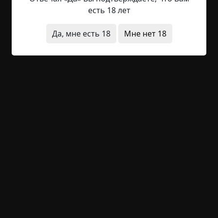
дружить после того, как я выпустился. Заметьте –
есть 18 лет
«Я», потому что он бросил его, после того как два
года просто прогуливал его. После того, как я
Да, мне есть 18
Мне нет 18
переехал в небольшую квартиру, я особо не
видел его. Но мы много разговаривали в
онлайне тогда и сейчас (AIM тогда рулил, в
дофэйсбуковые времена). Однажды его не было
в...
Читать полностью
другой мир
жесть
существа
за границей
+18
Обсудить
3 516