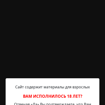
KRIPER.NET
Войти
Возможность незарегистрированным
пользователям писать комментарии и
выставлять рейтинг временно отключена.
Дом без конца ч.1
©
Автор - Брайан Рассел
,
Перевод - Титов Артём
10 мин.
Страшные истории
RAINYDAY8
29-08-2019, 23:56
Источник
Сайт содержит материалы для взрослых
Начнём с того, что Питер Терри сидел на
ВАМ ИСПОЛНИЛОСЬ 18 ЛЕТ?
героине. Мы дружили в колледже, и продолжали
Отвечая «Да» Вы подтверждаете, что Вам