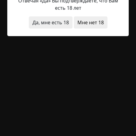
водохранилища. Под обутыми в целлофановые
Отвечая «Да» Вы подтверждаете, что Вам
пакеты валенками похлюпывал губчатый
есть 18 лет
мартовский снег. Сзади остался заветный
заливчик, издырявленный, как шумовка, а на дне
Да, мне есть 18
Мне нет 18
рюкзачка лежали — стыдно признаться — три
окунька да пяток краснопёрок. Был ещё
зобанчик, но его утащила ворона. Дом Петра
стоял на отшибе, отрезанный от посёлка
глубоким оврагом, через...
Читать полностью
нло
странные люди
необычные состояния
юмор
+71
1
2 329