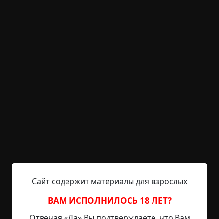
KRIPER.NET
Войти
Возможность незарегистрированным
пользователям писать комментарии и
выставлять рейтинг временно отключена.
Лунный охотник
©
Леда
6 мин.
Страшные истории
Марго
4-03-2020, 15:43
Источник
Деревенька, в которой живет Ольгина бабка,
Сайт содержит материалы для взрослых
затеряна в тайге и считается классической
глухоманью - центральная улица, и вдоль нее
ВАМ ИСПОЛНИЛОСЬ 18 ЛЕТ?
дома, в конце – администрация и магазин.
Отвечая «Да» Вы подтверждаете, что Вам