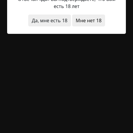
Фельдшерско-акушерский пункт, полиция, школа
есть 18 лет
и прочие блага цивилизации находятся в
соседнем, более крупном населенном пункте.
Да, мне есть 18
Мне нет 18
Сама бабуля Алевтина Егоровна - сухонькая
старушенция с въедливым взглядом, ехидной
улыбкой и...
Читать полностью
деревня
видения
заброшенное место
призраки
+28
Обсудить
2 732