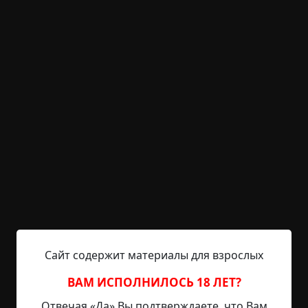
KRIPER.NET
Войти
Возможность незарегистрированным
пользователям писать комментарии и
выставлять рейтинг временно отключена.
Внутри Дома.
©
Лава Лол
3.5 мин.
Страшные истории
LavaLOL
15-12-2025, 10:37
Указать источник!
Сайт содержит материалы для взрослых
ВАМ ИСПОЛНИЛОСЬ 18 ЛЕТ?
Детство у меня прошло в городе, но без мамы...
Отвечая «Да» Вы подтверждаете, что Вам