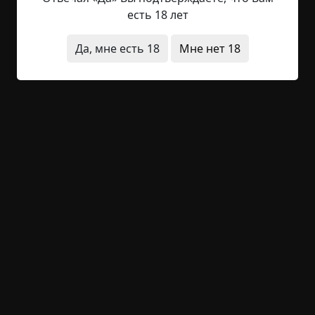
не подумайте, они с папой были живы и любили
есть 18 лет
друг друга, но проходили тяжёлый финансовый
кризис, так что до лет тринадцати я жила с
Да, мне есть 18
Мне нет 18
Евгенией Аркадьевной - моей бабушкой по
папиной линии. Помимо того что она была
высокой и энергичной женщиной, которая и
сказку расскажет, и песенку споёт, вкусно
приготовит и всегда будет рядом (ну просто так
называемая...
Читать полностью
странные люди
короткие
без мистики
+1
1
723