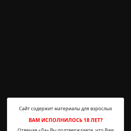
KRIPER.NET
Войти
Возможность незарегистрированным
пользователям писать комментарии и
выставлять рейтинг временно отключена.
Тёмный август
©
Елена Черкиа
14.5 мин.
Страшные истории
Hell Inquisitor
22-05-2022, 11:41
Источник
Сайт содержит материалы для взрослых
Слишком большое одиночество, чтобы с кем-то
его разделить, словно ромашка с четным
ВАМ ИСПОЛНИЛОСЬ 18 ЛЕТ?
количеством лепестков: любить - не любить,
Отвечая «Да» Вы подтверждаете, что Вам