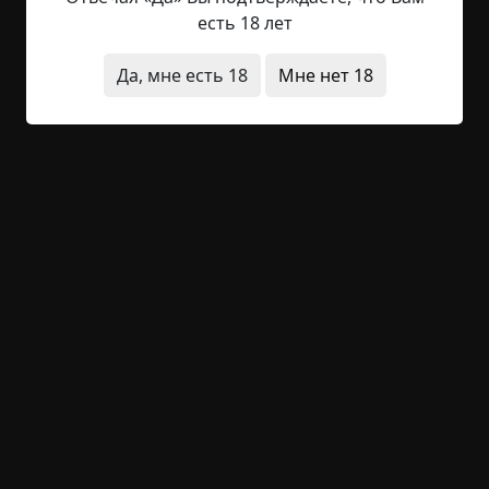
словно подушка, тяжелая от пота и от кошмаров,
есть 18 лет
слишком большой выбор оттенков
всевозможных загаров, слишком, все вокруг
Да, мне есть 18
Мне нет 18
слишком, все вокруг - словно, люди кажутся
странными для тех, кто заинтересован кровно в
инакости, в бесповоротности сказанного.
Темный август. Лето...
Читать полностью
дети
деревня
существа
что это было
необычные состояния
+15
2
1 783