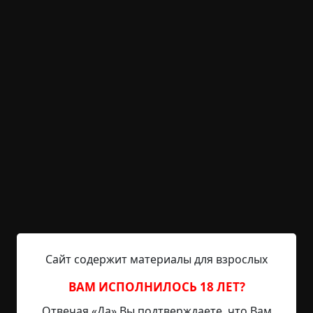
KRIPER.NET
Войти
Возможность незарегистрированным
пользователям писать комментарии и
выставлять рейтинг временно отключена.
Краюшка хлеба да вина
кувшин
©
Брайан Ходж
24.5 мин.
Страшные истории
Hell Inquisitor
20-06-2021, 10:18
Источник
Сайт содержит материалы для взрослых
ВАМ ИСПОЛНИЛОСЬ 18 ЛЕТ?
Среди людей достойны называться великими
лишь трое: поэт, солдат и священник. Тот, кто
Отвечая «Да» Вы подтверждаете, что Вам