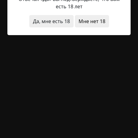
воспевает, тот, кто жертвует, и тот, кого приносят
есть 18 лет
в жертву. Остальные достойны лишь кнута. Ш.
Бодлер Она считала его своим тайным другом, а
Да, мне есть 18
Мне нет 18
иногда позволяла себе предаться грешным
мыслям и мнила его своим таинственным
обожателем. Их связывало лишь то, что они
оказались в одном месте и в одно время, а вовсе
не...
Читать полностью
странные люди
военные
религия
существа
+34
Обсудить
2 090