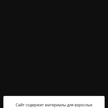
м пользователям писать комментарии и выставлят
временно отключена.
archive
22-05-2019, 22:16
Указать источник!
 бомж-негр. Раньше он клянчил мелочь, а теперь прин
Сайт содержит материалы для взрослых