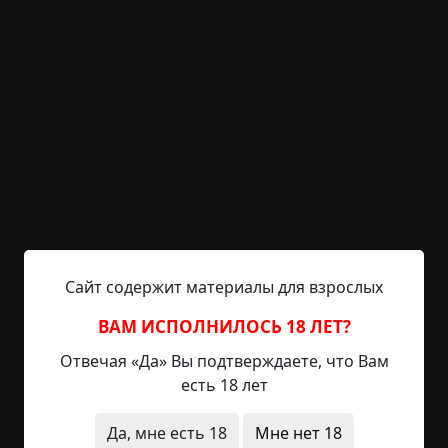
958 просмотров
+5
8
8 комментариев
Последние
Написать
Сайт содержит материалы для взрослых
ВАМ ИСПОЛНИЛОСЬ 18 ЛЕТ?
Radiance15
4 июля 2020 21:44
Отвечая «Да» Вы подтверждаете, что Вам
есть 18 лет
Пока что без обновлений :dirol: ))))
Да, мне есть 18
Мне нет 18