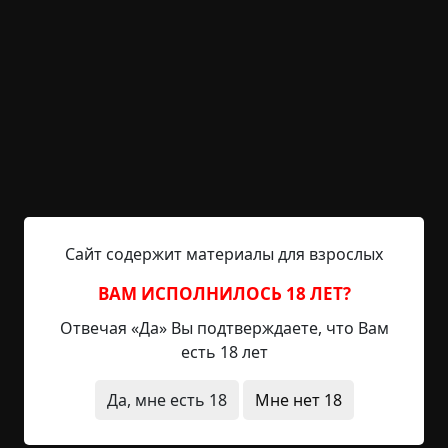
зонт и пошел по улице, лавируя среди плотной
толпы людей, снующих туда-сюда. Почему-то
человеку вдруг стало тревожно. И прохожие
были какие-то странные: хотя шел дождь, ни у
кого не было зонта, все молчали, лица у них
были мрачные, они смотрели в одну точку.
Вдруг неподалеку остановилось такси. Водитель
помахал ему рукой и крикнул:
Сайт содержит материалы для взрослых
— Иди сюда!
ВАМ ИСПОЛНИЛОСЬ 18 ЛЕТ?
— Но мне не нужно такси... — запротестовал
Отвечая «Да» Вы подтверждаете, что Вам
человек.
есть 18 лет
— Неважно, садись!
Да, мне есть 18
Мне нет 18
Настойчивость водителя и неприятная