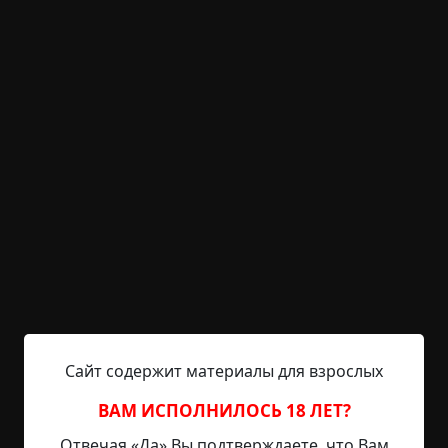
KRIPER.NET
Войти
Возможность незарегистрированным
пользователям писать комментарии и
выставлять рейтинг временно отключена.
Колбасный цех (случай из
моей практики)
©
dr Rendell
5 мин.
Страшные истории
archive
30-04-2021, 14:49
Источник
Сайт содержит материалы для взрослых
ВАМ ИСПОЛНИЛОСЬ 18 ЛЕТ?
Расскажу об этом случае, хотя я и не люблю его
Отвечая «Да» Вы подтверждаете, что Вам