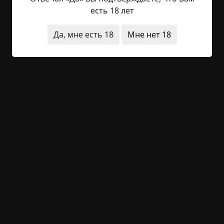
вспоминать. Дело в том, что там все
есть 18 лет
закончилось трагически и мы ничем не смогли
помочь. По этическим соображениям, я не буду
Да, мне есть 18
Мне нет 18
указывать место действия (а вдруг родственники
этих женщин случайно будут читать материалы
этого сайта и привлекут меня к суду). Тогда я
только возвратился в свои края после того, как
отработал положенный срок по окончании...
Читать полностью
без мистики
жесть
архив
+63
1
7 299