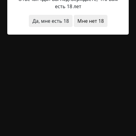
доктором психологии, чтобы понять, что
есть 18 лет
именно побуждает пожилого человека делиться
последним куском с живым существом, которое
Да, мне есть 18
Мне нет 18
проявляет к нему хотя бы какие-то признаки
привязанности и благодарности. Это
одиночество в толпе....
Читать полностью
ведьмы
двор
нечистая сила
призраки
странные люди
+47
2
3 000