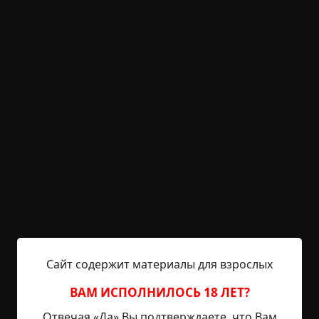
KRIPER.NET
Войти
Возможность незарегистрированным
пользователям писать комментарии и
выставлять рейтинг временно отключена.
Бабка
©
Comedian
5 мин.
Страшные истории
Марго
13-04-2020, 15:42
Источник
Наверняка, почти в каждом российском дворе,
Сайт содержит материалы для взрослых
примыкающем к многоэтажке в спальном
районе, есть такой персонаж: бабка, которая
ВАМ ИСПОЛНИЛОСЬ 18 ЛЕТ?
прикармливает бродячих кошек. Не нужно быть
Отвечая «Да» Вы подтверждаете, что Вам