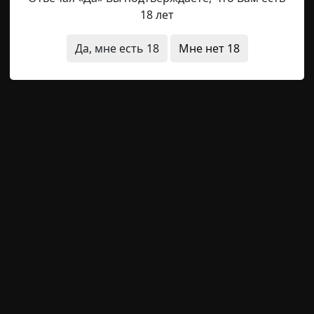
18 лет
Да, мне есть 18
Мне нет 18
ва» глухо чихнула и встала. Прямо посреди гигантско
тель заглох намертво, все датчики погасли. Я крутил
была лишь зловещая тишина.
 стоял странный, неестественный холод для начала 
ицы. Не шумели верхушки деревьев. Воздух казался 
ивкусом гнили, от которого к горлу подкатывала тошн
ра, но лес вокруг выглядел так, словно наступили г