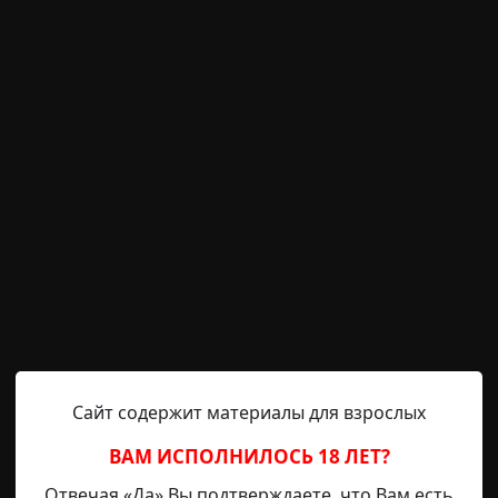
а, а лишь помогала быть собраннее, то с остальным был
 работать навигатор. Экран смартфона просто пошел
приборной панели начала медленно, но непрерывно вр
Сайт содержит материалы для взрослых
я, что ли? — проворчал Серый, всматриваясь в плотну
ВАМ ИСПОЛНИЛОСЬ 18 ЛЕТ?
е.
Отвечая «Да» Вы подтверждаете, что Вам есть