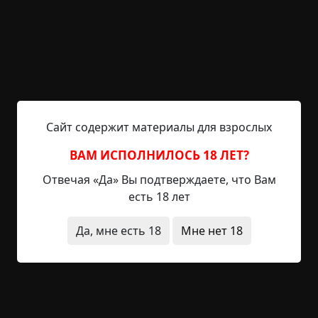
Время: 13:30. После догорания напалма-2 объект
начал отходить от воздействия морфина и
переходить в стадию начальной агрессии.
Дозировка морфина была увеличена вдвое.
Время: 13:50. После эксперимента с новиковым
растворм объект перешёл в стадию ярой
Сайт содержит материалы для взрослых
агрессии и повышенной регенерации, что было
зафиксировано датчиками, установленными в
ВАМ ИСПОЛНИЛОСЬ 18 ЛЕТ?
позвоночнике объекта №1476. Объекту был
Отвечая «Да» Вы подтверждаете, что Вам
введён суфентанил через трубку, подключённую
есть 18 лет
в начале эксперимента. Дозировка препарата
превышала норму в три раза. Только через пять
Да, мне есть 18
Мне нет 18
минут после введения суфентанила объект
вернулся в состояние неактивности.
Время: 14:20. Начат опыт с использованием
препарата ########. Реакции не наблюдается.