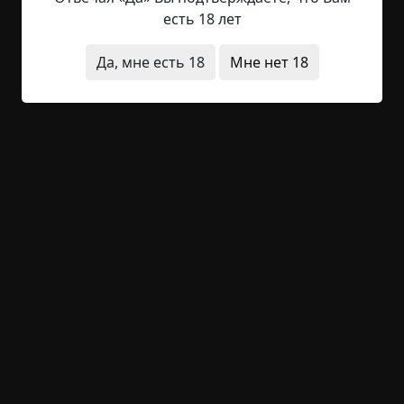
тощим первоклассником.
есть 18 лет
Да, мне есть 18
Мне нет 18
Сильно хотелось пить. Чего то вредного,
сладкого, от чего засоряются кровеносные
сосуды. Сахара не было - отец спрятал. Он зорко
следил за нашими фигурами, хотя сам, наверное,
из за своего живота не видел собственный член.
Да, пузо у него было, но он умел его утягивать
нужной одеждой на публике, чтобы казаться
крепким, а не рыхлым.
Я тихонько, стараясь не шуметь, чтобы не
разбудить притихшего "дракона", который
впервые за долгое время встал на мою сторону,
и отвоевал мое право ничего маме не