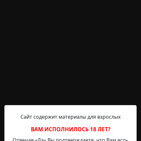
ледующий день. Понимаешь? Он, Маринка и старший их пацан 
от естественных причин. Тридцать шесть часов, Коля! Младшег
Того самого. Причём находились все члены семьи в разных часты
ли что-то ещё. Странным это не кажется?
аботило? И что ты от меня хочешь?
 вокруг тебя умирают люди, это начинает напрягает, я хочу, 
и ли где ещё подобные случаи, если были, то по каким причина
ом что-то конкретно не ладно. Было несколько самоубийств, пр
 просто отмечали его день рождения у него на квартире, на 
конец к оконной ручке привязал. Представляешь. В общем, в э
 помоги мне разобраться, поищи подобные случаи. Хорошо?
как бы соглашаясь и сдаваясь одновременно: - Только не сию ми
Сайт содержит материалы для взрослых
Митсубиси Галант, постоял минуту, с неба лил противным мелки
ВАМ ИСПОЛНИЛОСЬ 18 ЛЕТ?
обовому стеклу, и в какой-то момент, дорожки капель сложилис
Отвечая «Да» Вы подтверждаете, что Вам есть