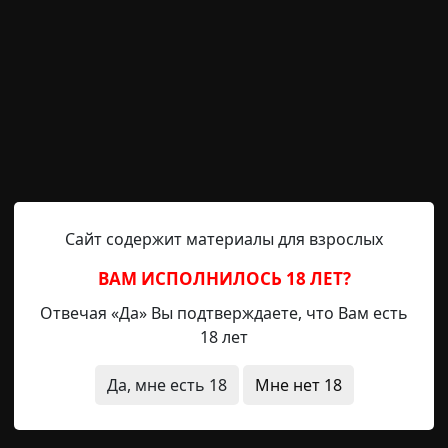
ает сознанием целиком и полностью. Ей вторит соверш
щий неповторимый аккомпанемент для этого изумит
ой клеточке тела, в капельках пота, в завывании ветра, 
ви, сочащихся по лицу друга, который что-то пытается
са губами. И даже выпавшая из рук бутылка пива до
ничную череду звуков.
ь, в отличие от вашего друга, — музыкант держит ф
ает играть и с каждой минутой становится все прекрас
Сайт содержит материалы для взрослых
покойства. Жаль только, что он не слышит этот изуми
ВАМ ИСПОЛНИЛОСЬ 18 ЛЕТ?
Отвечая «Да» Вы подтверждаете, что Вам есть
атах — как же они убоги! Что-то пишут, пытаются заго
18 лет
ас дело! Я слушаю самое гениальное исполнение конце
Да, мне есть 18
Мне нет 18
ни, но так ли это важно? Но во мне нарастает беспоко