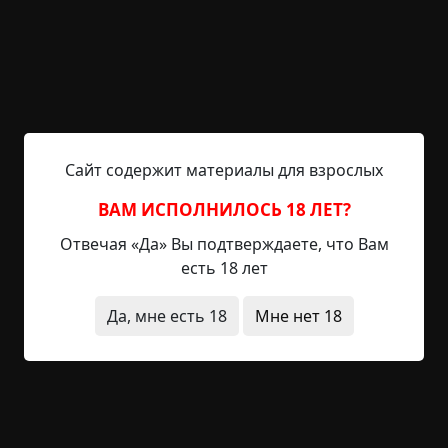
Знаете ли вы?
"User.exe" сохраняет как ваши предпочтения и
настройки, так и базовую информацию о
здоровье и сознании. Почему бы вам не удалить
своё сохранение?
Сайт содержит материалы для взрослых
ВАМ ИСПОЛНИЛОСЬ 18 ЛЕТ?
Системное сообщение:
Отвечая «Да» Вы подтверждаете, что Вам
Windows 95 обнаружила признаки одиночества и
есть 18 лет
разрешила Вам насладиться временной
аудиторией в чат-комнате, чтобы снизить
Да, мне есть 18
Мне нет 18
уровень изоляции в помещении.
Загрузка чата...
Str4t4: "Ребзя, как у вас погодка?"
CharlieTheGoose: "Где?"