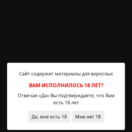
кедам. Или по куртке. Но в последний путь он
отправится в мешке. А если не опознают? Спустя
некоторое время он ляжет в землю под
регистрационным номером. Доставят его на
кладбище служащие морга. Это «бесплатное
приложение» к должностным обязанностям
штатного фотографа морга — Светланы. Она
сделает снимки останков и сопроводит их до
места погребения, оформит все документально
и вернется к своим прямым обязанностям.
Сайт содержит материалы для взрослых
— Не женская это работа, — говорю я Светлане.
ВАМ ИСПОЛНИЛОСЬ 18 ЛЕТ?
Отвечая «Да» Вы подтверждаете, что Вам
— Не женская, — соглашается она. — Но и ее
есть 18 лет
надо кому-нибудь делать. А у нас в морге, какую
работу ни возьми, не скажешь, что о ней мечтал
Да, мне есть 18
Мне нет 18
с детства. Я тоже попала сюда случайно. Думала,
подработаю. Осталась. У нас все так: или сразу
уходят, или уже никуда. Мы же понимаем, что не