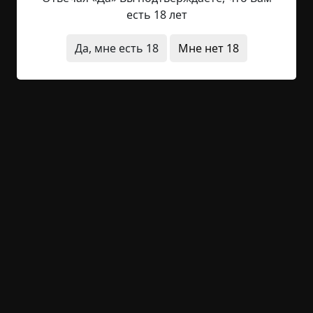
– Можно же так и читать. «Требникер» будет
есть 18 лет
«еркинберт».
Да, мне есть 18
Мне нет 18
– Нельзя, это не по правилам. Ни один поп так
делать не будет. Всю процедуру испортишь. В
общем, суй в портфель и никому не показывай.
Если слова получатся сложными, можешь
поделить их на части где захочешь, главное как
звучат. И в четверг чтобы вернул. У нас мало
времени. Домашка же ещё.
Я приоткрыл портфель и аккуратно засунул
требник между задачником по физике и русской
литературой.
– Что-то похожее на двадцатилитровую ёмкость
дома есть? – продолжил допрос Сашка.
– Таз бельевой есть. Большой такой, железный.