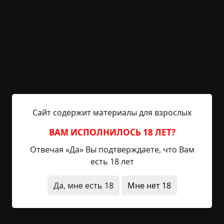
лет. Каждый день кто-то из нас оставался с ним
на ночь. Заставляли его ходить на пары,
оплачивали его квартиру, готовили... Мы очень
боялись оставить его одного, хотя потом он нам
говорил, что не решился бы на суицид, что мы
зря в этом плане так волновались. Ну а что мы
могли подумать? Он молчал почти всегда, ни с
кем не делился своими переживаниями.
Вдобавок ко всему он остался совсем один, без
Сайт содержит материалы для взрослых
кровных родственников. Никто из нас, его
друзей, не знал такого одиночества. У нас у всех
ВАМ ИСПОЛНИЛОСЬ 18 ЛЕТ?
были большие дружные семьи.
Отвечая «Да» Вы подтверждаете, что Вам
есть 18 лет
В общем, осталась у Артура только тетка —
сестра матери, алкашка еще та. Ей было
Да, мне есть 18
Мне нет 18
наплевать на сестру и племянника, а нужна была
ей квартира, никоим образом с ней не
связанная. Квартира эта досталась отцу Артура