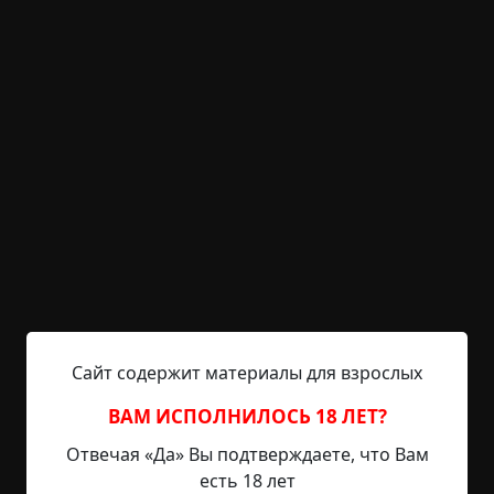
нагулялся. Хотя кому врет, гуляка?.. Работа-дом.
Ипотеку закрывал. Только закрыл, а тут она. Как
знак! Смотри, Федор, есть теперь кого в твой,
именно твой, дом привести!
Улыбается в проеме, машет, зовет за собой. Он
ее за руку осторожно берет, отводит ладонь от
осколка стекла - чуть не порезалась, прижимает
руку. Она ведет его вглубь, оглядывается, зубки
белые сверкают в проникающем свете фонарей.
Комната за комнатой. Старый деревянный барак.
Грязь, пыль, обломки мебели. Девушка замирает,
притягивает его к себе.
Сайт содержит материалы для взрослых
Он, разомлевший, целует ее, слыша скрежет, и
низкий свистящий звук, будто старая китовая
ВАМ ИСПОЛНИЛОСЬ 18 ЛЕТ?
глотка. Свист нарастает, проникает в самое
Отвечая «Да» Вы подтверждаете, что Вам
нутро, выжигает там все.
есть 18 лет