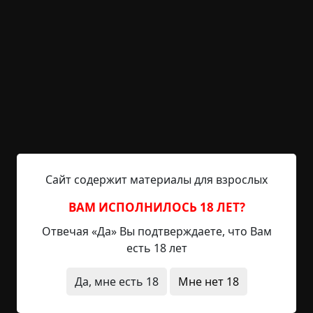
на районе. Там саундтрек у нас на районе не
звонЯт, а звОнят".
И тут начинаются несостыковки. Сериал вышел в
2008. Так как жили в деревне то показывало всего
3 канала. Первый, Россия, НТВ. ТНТ не было и в
помине. Спутниковую тарелку я купил, но после
девятого класса, отработал в колхозе лето. И
канал ТНТ впервые увидел в 2006, но уже в
десятом классе. А когда учительница говорила о
деревенском говоре я явно понимал о чем речь,
Сайт содержит материалы для взрослых
ведь я же видел анонс в телевизоре. Как я и
учитель видели сериал из будущего объяснить
ВАМ ИСПОЛНИЛОСЬ 18 ЛЕТ?
не могу. Мать говорит, что выдумал. Зачем???
Отвечая «Да» Вы подтверждаете, что Вам
есть 18 лет
путешествия во времени
необычные
состояния
что это было
короткие
в детстве
Да, мне есть 18
Мне нет 18
1 672 просмотра