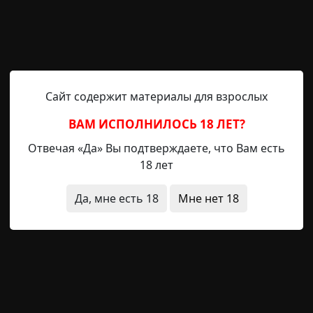
 хорошо — и на дверь показала взглядом — мол, спать и
л. Рассказывать никому не стал: температура, галлюц
лось, но после случилось несколько событий. Дед пос
ги, а через пять дней после встречи его здоровая, еще
за сутки богу душу отдала. «За мамой моей приходила 
ь, потому что жалела — негоже сыну без матери 
Сайт содержит материалы для взрослых
иалист и атеист, но про женщину говорит так: «М
ВАМ ИСПОЛНИЛОСЬ 18 ЛЕТ?
ак тебя, и лицо до сих пор помню». Мне не верить 
Отвечая «Да» Вы подтверждаете, что Вам есть
18 лет
тогда, когда деревня стала городом: появились автомо
семья тетки моего деда продолжала жить в том деревянн
Да, мне есть 18
Мне нет 18
 уже тогда все лишились, а дома остались. Все это вы
 коттеджи с русским привкусом.
же днем. Постучали в дверь. Те, кто в этот момент был
— а там эта женщина стояла. Посмотрела на них уди
 поспешно ушла, ничего не говоря. На следующий д
 пяти находящихся внутри людей погибли. От выживш