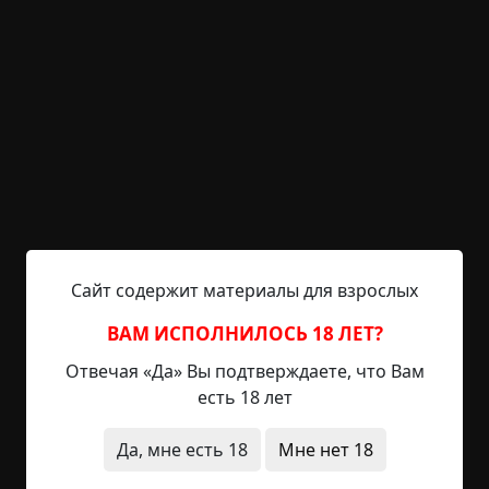
безумство, убил всю семью; ещё ходила история,
что там жила добропорядочная семья, которая
просто в один день исчезла. Ещё кто-то говорил,
что там жила одинокая старушка, которая там же
и умерла, а узнали об этом только через
несколько дней, когда местные пришли её
проведать. Но это лишь слухи. Самое
интересное — все деревенские старожилы
строго-настрого запрещали кому бы то ни было
туда соваться. Моя бабка тоже следила, чтобы я
туда не ходил. Следила строго, ни разу сходить
Сайт содержит материалы для взрослых
туда не получилось.
ВАМ ИСПОЛНИЛОСЬ 18 ЛЕТ?
Однажды я с деревенскими детьми играл, и они
Отвечая «Да» Вы подтверждаете, что Вам
туда собрались сходить, но меня бабушка
есть 18 лет
вовремя увела. И никого из этих детей потом не
нашли. Просто пошли туда и пропали. Их
Да, мне есть 18
Мне нет 18
родители чуть не помешались от горя. Детей
долго искали, но так и не нашли. Ещё я от кого-то