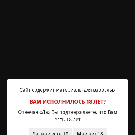
посещал местный паб, где имел обыкновение
напиваться до полубесчувственного состояния.
И вот в один из таких вечеров к Джеку подсел
незнакомец, прибывший в город накануне, и
начал угощать его элем. К полуночи кузнец уже
был совершенно пьян, и тогда незнакомец
представился ему самим Дьяволом и предложил
Джеку сделку: его душа в обмен на Сару. Недолго
думая, кузнец согласился, после чего отправился
в кузницу, где и проспал до самого утра.
Сайт содержит материалы для взрослых
Проснувшись утром, Джек решил, что все
события прошлой ночи ему просто привиделись
ВАМ ИСПОЛНИЛОСЬ 18 ЛЕТ?
из-за большого количества выпитого, как вдруг в
Отвечая «Да» Вы подтверждаете, что Вам
его дверь постучали. Заспанный и еще не до
есть 18 лет
конца протрезвевший кузнец отправился
открывать дверь, намереваясь узнать, кто
Да, мне есть 18
Мне нет 18
потревожил его в столь ранний час. К своему