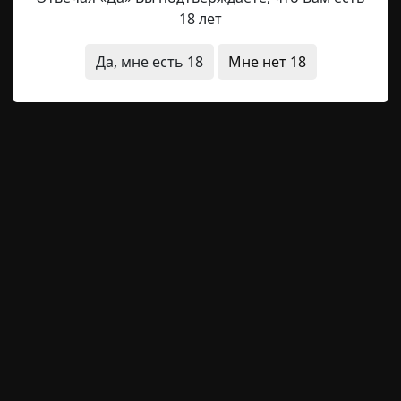
ька пел и очень здорово играл на гитаре, а потом и с
18 лет
зались не очень складными. Наверное, не зря. Но на г
поспорил.
Да, мне есть 18
Мне нет 18
 когда вернулся из «Орлёнка». Он провёл три недели 
х забыть. Однажды Женька вынес гитару, сел на шину, т
м.