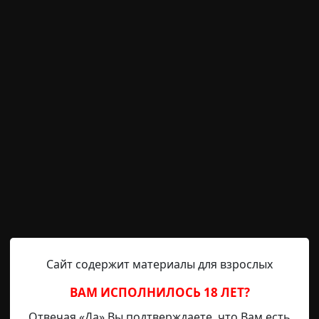
в дороге. Но это было лишней мерой. После того случ
е Женьки, который меня спас. Всё-таки услышал я его скв
: а что если я бы сбил велосипедиста... Сразу бы повё
если бы он лежал мёртвый... Я бы не стал рассуждать, 
 что валить отсюда надо? Как бы я себя повёл? Благо,
на звучала из динамиков, теперь мне это ясно. Этот г
е один я…
. Виделись только летом. Он жил в другом городе и п
 каникул. Этот парень был старше меня на два года.
Сайт содержит материалы для взрослых
дал его приезда. Он был человеком, который чувствовал
ВАМ ИСПОЛНИЛОСЬ 18 ЛЕТ?
кими словами, которые мне и в голову не приходили. Ро
Отвечая «Да» Вы подтверждаете, что Вам есть