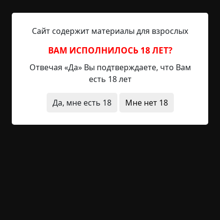
Я чуть не поседел от ее рассказа. Центр Европы,
XXI век, космос покорен, синтезирована не
только еда, но и музыка — а тут ТАКОЕ
Сайт содержит материалы для взрослых
мракобесие!
ВАМ ИСПОЛНИЛОСЬ 18 ЛЕТ?
Старуха продолжала:
Отвечая «Да» Вы подтверждаете, что Вам
есть 18 лет
«Потом два мужика, взявши лопаты, пошли
снимать жидовские кольца и сапоги. Пропали.
Да, мне есть 18
Мне нет 18
Через пару дней их родственники случайно
нашли: аккурат возле еврейского могильника —
черенок лопаты, торчащей из вскопанной
земли. Откопали. Вот они и лежат, голубчики.
Лопата воткнута у них возле головы, руки
проволокой завязаны, закопаны метра на
полтора в землю. Естественно, уже мертвые. Да
вот на лицах такое выражение, как будто они
только что в ад попали…