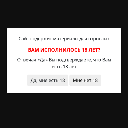
обратно.
И это точно не я маньяк, половина случаев
приходится на мое детство, а в некоторые разы
меня и в городе не было. На допрос мне ходить
пришлось только один раз. Ночью как-то стояли
Сайт содержит материалы для взрослых
компанией у дома девушки моего однокурсника,
ВАМ ИСПОЛНИЛОСЬ 18 ЛЕТ?
разойтись не могли, болтали. Ее мама из окна
выглянула, поторопила домой. Подъезд окнами
Отвечая «Да» Вы подтверждаете, что Вам
светился. От фонарей вообще весь двор был как
есть 18 лет
на ладони. Девушка попрощалась с нами, в
подъезд зашла (мама это видела), а мы все
Да, мне есть 18
Мне нет 18
стоим. А минут через десять ее мама снова из
окна во двор выглядывает, что, спрашивает,
опять к вам вышла, почему не дошла еще до
квартиры? Разумеется, мы сразу в подъезд
ломанулись — вдруг напали на девочку.
Обыскали все — ни девочки, никого. Квартиры в
подъезде вызванная милиция в течение двух