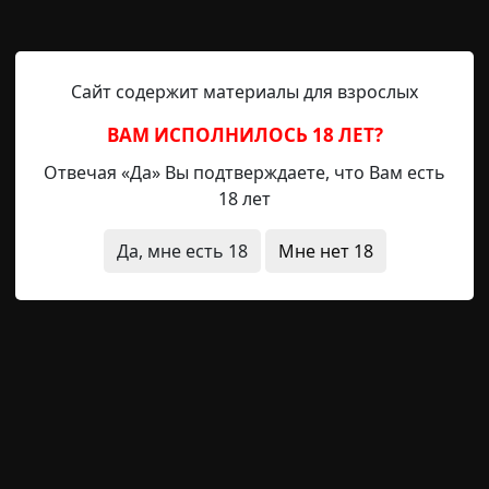
а по нарастающей. Вдруг с прытью, небывалой для п
дпрыгнула на стол, подтянув к к груди ноги: «Жжжется,
ом!». Так и сидела она, покачиваясь из стороны в с
. Из побелевших губ текла слюна.
Сайт содержит материалы для взрослых
ВАМ ИСПОЛНИЛОСЬ 18 ЛЕТ?
гда старший сын добрался, наконец, до главног
рач коротко сказал ему, что это шизофрения — па
Отвечая «Да» Вы подтверждаете, что Вам есть
вокруг нее гудит адское пламя, сознание сумеречное и
18 лет
казывается, кормят насильственно. Сын долго смотрел
свою похудевшую безумную мать, сидевшую на кр
Да, мне есть 18
Мне нет 18
джав под себя ноги, и мерно качавшуюся из стороны в с
цо белым-бело — на нем застыло выражение ужаса.
ь. Прожив в доме скорби несколько лет, Нина Павловна
циентки бы закрылось, как это обычно и бывает с
о «но». Санитар, утром пришедший кормить Нину Пав
чал дурным голосом — ее ноги были опущены на пол
ись. После экстренного совещания было принято реш
логоанатома.