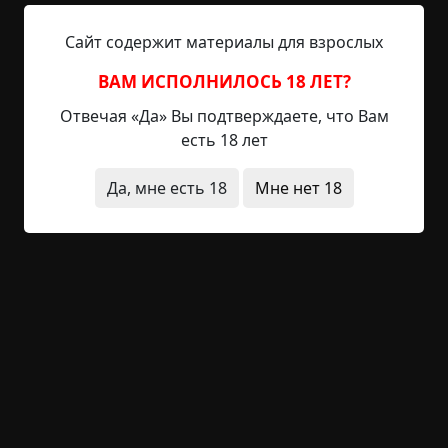
Тем, звонки от кого шли первыми, Вадим успел
перезвонить. Из этих разговоров стало ясно, что
Сайт содержит материалы для взрослых
каждый из «звонивших» повторял одну и ту же
ВАМ ИСПОЛНИЛОСЬ 18 ЛЕТ?
фразу: «Иду. Уже иду».
Отвечая «Да» Вы подтверждаете, что Вам
Сколько времени Вадим успокаивал себя тем,
есть 18 лет
что это розыгрыш? В какой момент ему стало
смертельно страшно — когда раздался звонок от
Да, мне есть 18
Мне нет 18
нотариуса? Или когда в полтретьего ночи
«позвонили» из мебельного салона? К тому
времени звонки шли уже почти непрерывно, не
позволяя дозвониться ни до кого.
Последним в списке под буквой «Я» был записан
его собственный номер. С него и поступил
последний звонок.
Нашли его под кроватью, в спальне,
замотанного в одеяло. Голова была повернута