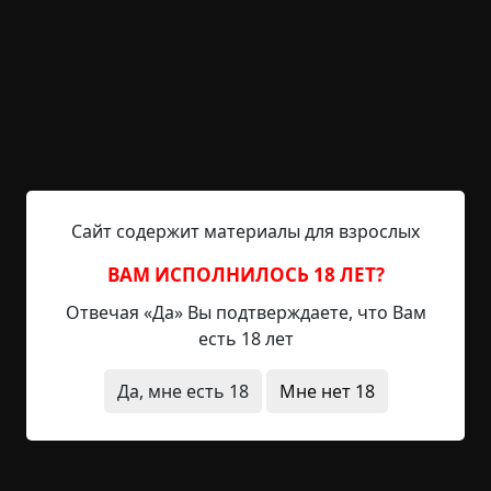
поход-рыбалку на одно из озер дней на пять.
Важным преимуществом этого водоема было
наличие на его берегу избушки, в которой я
ночевал уже не раз. Без нее в январе на улице
ночевать — удовольствие не из приятных.
Планов понастроили много, но когда одолели 10-
12 километров по рыхлому снегу (много времени
занял переход через другое озеро, на льду было
много снега и воды, лыжи намокли и все время
Сайт содержит материалы для взрослых
обрастали снегом и льдом) и в конце концов
дошли до избы, сил хватило только на то, чтобы
ВАМ ИСПОЛНИЛОСЬ 18 ЛЕТ?
заготовить на ночь дров.
Отвечая «Да» Вы подтверждаете, что Вам
есть 18 лет
Переночевали мы прекрасно, а на следующий
день наловили живцов и поставили жерлицы. К
Да, мне есть 18
Мне нет 18
вечеру нам попалось две щучки. Мы были очень
довольны. Такая красота вокруг — в такие
моменты начинаешь представлять, что ты где-то
в далекой глуши, где люди редкость, а рыбы и