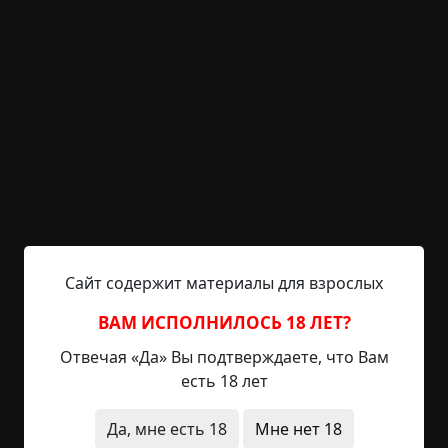
На следующий вечер коровка была снова без
молока, хотя паслась в саду весь день. За ней
весь день не уследишь, но бабушка точно
помнила, что в обед у коровы молоко было, а
вечером уже пусто. И поймать этого вора,
казалось, вообще невозможно.
Решили корову в сарае запирать и сено ей туда
носить — так хлопотнее, но хоть молоко не
пропадёт. И снова корова была пустая. И ела
хорошо, и не хворала, а как бабушка идёт доить,
Сайт содержит материалы для взрослых
так молока нету. Ну, тут просто уже крестьянская
ненависть проснулась, и решили круглосуточное
ВАМ ИСПОЛНИЛОСЬ 18 ЛЕТ?
дежурство устроить посменно всей семьёй (а
Отвечая «Да» Вы подтверждаете, что Вам
семья у нас большая): женщины и дети днём,
есть 18 лет
мужчины ночью. И на время это даже
прекратилось. Три дня мы упивались парным
Да, мне есть 18
Мне нет 18
молочком и радовались жизни.