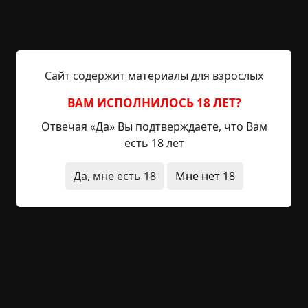
закатом и вдруг вижу, что из леса (я как раз
остановился рядом с лесом) выходит старуха —
морщинистая, одетая в какое-то тряпье, на
голове черный платок — и идет ко мне, опираясь
на палку. Я сначала подумал, что бабка просто
Сайт содержит материалы для взрослых
заблудилась — может, грибы или ягоды
собирала. Она подошла ко мне, взяла за руку и
ВАМ ИСПОЛНИЛОСЬ 18 ЛЕТ?
стала тянуть меня в лес — говорит, пойдем, я
Отвечая «Да» Вы подтверждаете, что Вам
тебе что-то покажу. Я отвечаю, что не пойду я с
есть 18 лет
ней, и пытаюсь вырваться от ее руки, но она не
отпускает меня. К тому моменту я подумал, что
Да, мне есть 18
Мне нет 18
она немного чокнутая. А бабка упорствует —
мол, это тебя касается, пойдем со мной и я
покажу тебе, будешь знать. Наконец, я вырвался
из её хватки, быстро завел скутер и уехал. А она
мне вслед прокричала, что я ее вспомню через
год.
Вы не поверите, но на следующий день у меня