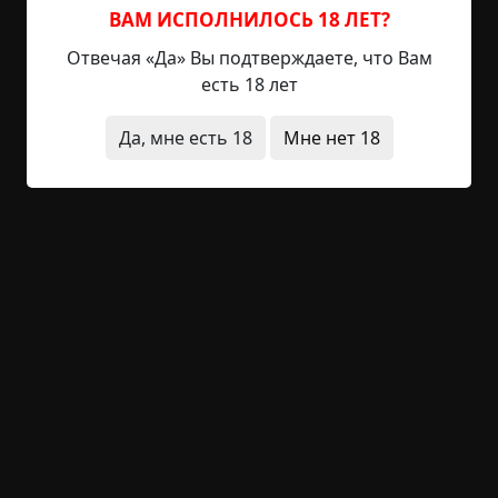
вышел, а оттуда ещё через час ходьбы добрался
ВАМ ИСПОЛНИЛОСЬ 18 ЛЕТ?
до дома.
Отвечая «Да» Вы подтверждаете, что Вам
есть 18 лет
Потом уже я узнал от родных, что, во-первых,
одну из трёх перечисленных ими деревень
Да, мне есть 18
Мне нет 18
снесли бульдозерами ещё в 70-е, а во-вторых,
есть такое поверье, что леший для того, чтобы
забрать себе заблудившегося, просит отдать ему
крест или съесть его пищи. Если человек это
сделает, то из леса он уже не выйдет.
Кстати, сам я атеист и к этой истории отношусь
не слишком серьёзно. Наверное, просто
забавное совпадение.
в детстве
лес
странные люди
архив
короткие
1 205 просмотров