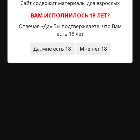
Сайт содержит материалы для взрослых
кто-то сидит. Глаза открыла — никого, но тяжесть
осталась. Следующей ночью проснулась, как от
ВАМ ИСПОЛНИЛОСЬ 18 ЛЕТ?
толчка, и увидела на фоне окна мужской силуэт
Отвечая «Да» Вы подтверждаете, что Вам
— полупрозрачный, руки скрещены. Она
есть 18 лет
закричала от ужаса, и он исчез.
Да, мне есть 18
Мне нет 18
Так продолжалось в течение года (не каждую
ночь, но часто). Потом она переехала жить к
молодому человеку. Ночной гость нашел ее
через месяц — и началось все по-новой, только
вдобавок ко всему он начал душить ее по ночам.
Сядет на грудь, руки на шею — и давит...
Наконец, она сказала об этом своей матери — та
ударилась в слезы и рассказала ей, что на их
семью давным-давно наложено проклятие
родовое, и передается оно по наследству: как
только умирает очередной проклятый, оно тут
же находит новую жертву из их семьи. Мать
сказала, что больше всего этого боялась — и вот