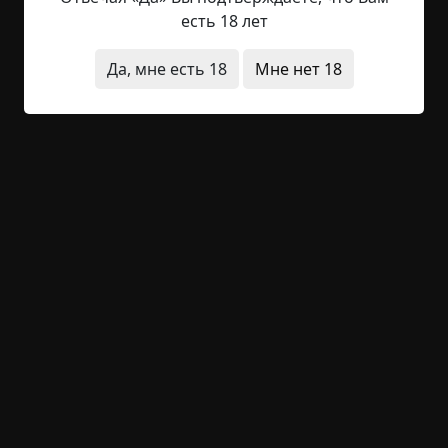
есть 18 лет
– Не откажется.
Да, мне есть 18
Мне нет 18
Дознаватель вздохнул. Коркранц понимал, что в
случае с Велаской телепатия ему вряд ли
поможет – старая крага была хитра, изворотлива
и немало смыслила в колдовстве.
– А ты помнишь, как фабрика взорвалась? –
спросил Халле. – Как всё это, – дознаватель обвёл
рукой мрачную и одновременно яркую
панораму, – горело?
О да, Коркранц помнил. Он был тогда ребёнком,
но взрыв алхимической фабрики и тот цветной
пожар, больше суток бушевавший у горизонта,
был одним из ярчайших его воспоминаний.
Позже нечто подобное он видел лишь раз, когда