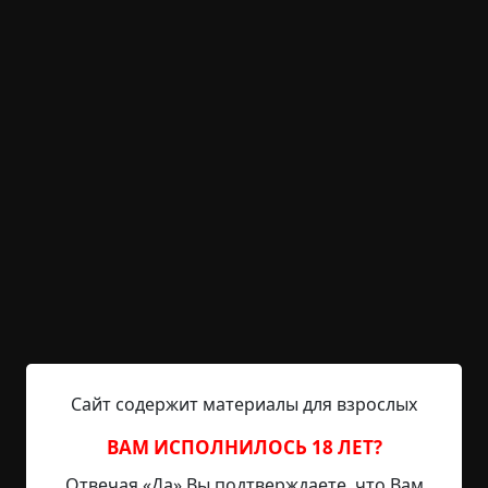
вопросы? Вот той тени? – он указал в сторону, где
между деревьями мелькнуло что-то двуногое,
низкорослое, больше всего похожее на заднюю
половину собаки.
– Вот и спросим у брухи Веласки.
– К брухе, – Халле весь передёрнулся, – Веласке
заехать бы днём.
– Днём она спит, сам знаешь, слишком стара она,
под дневной свет показываться.
Халле рассеянно кивнул. Веласка родилась в год
без лета, в день без света, а все, кто тогда
Сайт содержит материалы для взрослых
родился, под солнцем долго находиться не
могли.
ВАМ ИСПОЛНИЛОСЬ 18 ЛЕТ?
– Откажется она говорить.
Отвечая «Да» Вы подтверждаете, что Вам