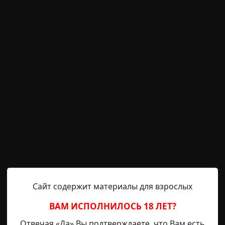
гимнастёрке, и на этой руке уже 5-7 баб висит. Олень
. Ещё бы… волосы медные до самого экватора. Глазищи
 Вот таковские! Так ещё и воспитательница! Не мудрено
огиб он в 43-м. Прилетел снаряд в окоп. А я вернулся. С
юбил активно жестикулировать, изображать что-то. Он г
ак-так. Вот она, Ольгуша-то. Неужто про Курицына не з
а". Как прабабка подлетела к нему, а он схватил её в охап
на радостях чуть не до небес! Она плакала:
ой совсем старенькие идём по Арбату. Внучек за нами 
зываешь.
Сайт содержит материалы для взрослых
а, малой. Мы с ней идём, и ты вот за нами поспеваешь
ВАМ ИСПОЛНИЛОСЬ 18 ЛЕТ?
лся. Я огляделся. По Арбату сновали китайские т
ожие. Спросил:
Отвечая «Да» Вы подтверждаете, что Вам есть