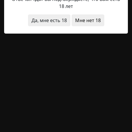
18 лет
д?
Да, мне есть 18
Мне нет 18
ороду:
 сейчас незачем думать. Э-эх, пропади оно всё! Слуш
 Арбат и стояли у проезжей части. Дед склонился над
я умер. Задохся в петле. И тогда было мне видение. По
оленку, я и повалился вместе с досками. И давай хрип
аз уж ты такой гордый, что готов был бабу простую на
ргнуть, ни вздохнуть. Вгляделся в гостью свою, а это 