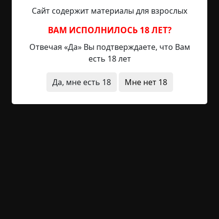
занят. «Ну же, к тебе пришли, а ты в комп
Сайт содержит материалы для взрослых
уткнулся», — подумалось мне. При этом никак не
удавалось разглядеть склонённого к сидящему
ВАМ ИСПОЛНИЛОСЬ 18 ЛЕТ?
лица, хотя подошедший стал ближе к источнику
Отвечая «Да» Вы подтверждаете, что Вам
света.
есть 18 лет
Моё внимание привлекла также одежда этого
Да, мне есть 18
Мне нет 18
нового человека: какой-то странный принт на
футболке, а на шее то ли шарф, то ли спадающие
до плеч дреды.
Так, переместился ещё ближе, а сидящий по
прежнему смотрит в монитор… Напрягая
зрение, я пытался рассмотреть лицо
подошедшего, и тут он резко поднял голову и
посмотрел в мою сторону. Света было теперь
достаточно, но и теперь он не мог осветить те
тёмные провалы, которые действительно были
на месте его глаз. И пропали все иллюзии по