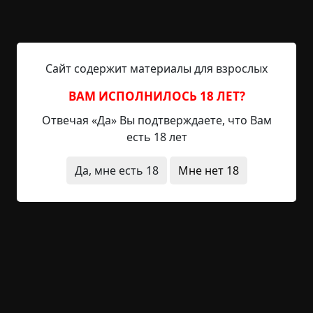
Вдруг открывается дверь в комнату родителей,
она напротив моей комнаты, через коридор.
Если сидеть за столом, как мы с отцом в моем
сне, ее как раз видно при повороте головы
Сайт содержит материалы для взрослых
направо. И выходит оттуда двойник моего отца,
весь отчетливо-желтый и худой, очень страшно
ВАМ ИСПОЛНИЛОСЬ 18 ЛЕТ?
выглядящий. Проснулся я мгновенно, меня
Отвечая «Да» Вы подтверждаете, что Вам
просто подкинуло на кровати, и остаток ночи я
есть 18 лет
не мог уснуть, просто сидел в холодном поту с
включенным светом, а утром как-то оно
Да, мне есть 18
Мне нет 18
сгладилось, и хоть сон явно оставил неприятный
осадок на несколько дней, вскоре я прекратил
его вспоминать.
Два года назад у отца обнаружили онкологию, а
полгода назад он умер — метастазы ушли в
печень, перед смертью он сильно похудел и
пожелтел, и выглядел как тот страшный двойник
из моего, возможно, вещего сна.