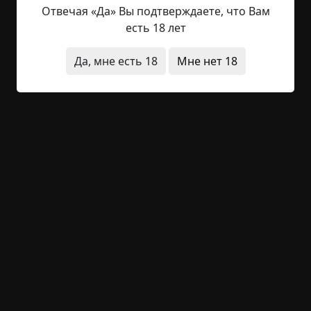
достучаться до меня, я открыл дверь
Отвечая «Да» Вы подтверждаете, что Вам
и переговорив с ним, отправился на выход,
есть 18 лет
у въезда на территорию стояла буханка, а у нее
уже стоял старлей который когда-то был одним
Да, мне есть 18
Мне нет 18
из моих подчиненных, мы поздоровались,
и он мне рассказал что они там обнаружили.
Слушай Пётр Михалыч, дверь второго
складского помещения оказалась вскрыта,
рядом с входом лежала обычная монтировка и
раскуроченный замок, внутри же мы
обнаружили следы погрома, несколько колб с
веществами подписанными как эксп. № 1991
и так далее вплоть до № 1996, вот только
ёмкость под номером 1993 оказалась не
опломбирована и распечатана, сначала мы
подумали что там технический спирт, но рядом
заметили следы неопределенной субстанции,
такую же как на двери твоей сторожки, вероятно