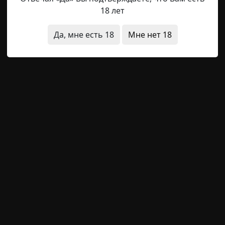
18 лет
ло сырой тканью, табаком и железом. На лавке сиде
й камуфляжной куртке, второй широкий. Они смери
Да, мне есть 18
Мне нет 18
, стараясь не выдать дрожи в голосе.
тает, хмыкнул широкоплечий.
ём до Припяти, а там дальше сам.
затормозила у края перелеска. Сквозь редкие дере