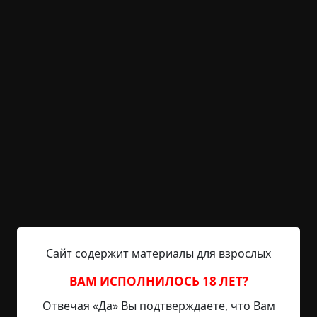
И вдруг выходит из леса его друг, медленно,
шатаясь. Подходит ближе...
Батюшки! Глаз нет, весь в крови, изувечен.
Сразу того парня медики в оборот взяли. Потом
давай вызывать мобильную сангруппу, сами
курят и нервничают...
Оказывается, у парня уже трупное окоченение
наступило — констатировали время смерти еще
с раннего утра. А нет, вон лежит — и все видели,
как САМ пришел.
Что тут началось!
Сайт содержит материалы для взрослых
Офицерье приехало, младших отстранили.
ВАМ ИСПОЛНИЛОСЬ 18 ЛЕТ?
Вытянули танк из леса — весь экипаж мертв, без
Отвечая «Да» Вы подтверждаете, что Вам
глаз, убит от множественных проникающих