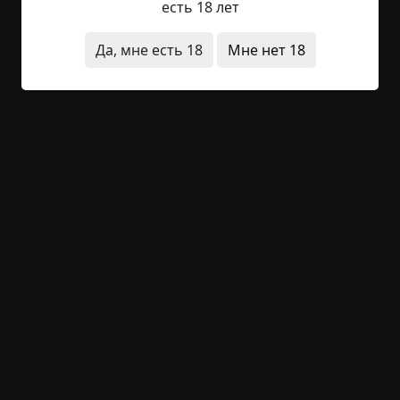
есть 18 лет
насквозь тонким предметом. Как шпагой или
проволокой напрочь перешили всех. Следов,
Да, мне есть 18
Мне нет 18
кроме солдатских сапог, в лесу нет, да след трака
техники.
Приняли решение весь экипаж вместе с танком
сжечь.
Потом офицерье рассказывало остальным
танкистам, что когда облили танк горючкой и
подпалили, у него начала двигаться башня и
щелкала затворным механизмом, чтобы
выстрелить в группу офицеров. Только нечем —
даже холостых снарядов не имелось.
Пока танк полностью не задымился и не сгорел,
складывалось впечатление, что его экипаж
абсолютно дееспособен и действует слаженно,