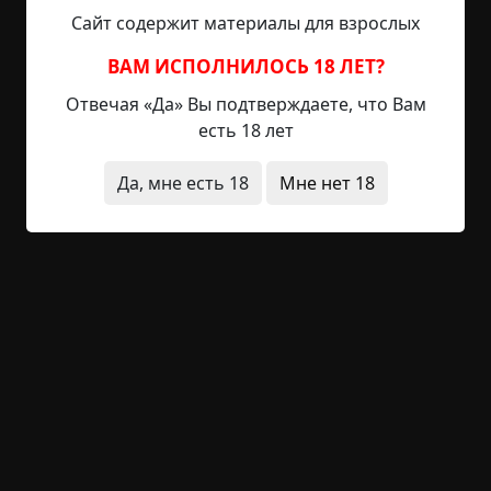
только жуют, но ещё и пьют пиво. Это очень
Сайт содержит материалы для взрослых
подозрительно.
@
ВАМ ИСПОЛНИЛОСЬ 18 ЛЕТ?
Только Осетинские пироги. Всегда можно
Отвечая «Да» Вы подтверждаете, что Вам
пообедать в Осетинских пирогах. Они не
есть 18 лет
меняются.
@
Да, мне есть 18
Мне нет 18
На третьем этаже раньше был кинотеатр.
Сейчас, говорят, там снимают реалити-шоу.
Говорят, там стало опасно.
@
Однажды тебе приносят приглашение в фитнес
зал на четвёртом этаже, но старый продавец из
магазина по соседству с твоим, торгующий
грузинским вином и сыром, пытается убедить
тебя, что это всё обман. Нет никакого фитнеса.
Есть только голодные люди с третьего этажа,
победившие в реалити-шоу.
@