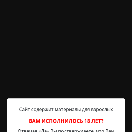
какому-нибудь соглашению или нет?
Все глаза снова взглянули не него, затем взоры
переместилиеь на его Левую кобуру, из которой
торчала аппетитная рукоять оружия.
— Вот это, — ткнул кривой волосатый палец в
кобуру, — вот это, на канистру воды.
— Это? — хлопнул пилот по левому бластеру, —
это только на воду? Мало!
Произнесенное им слово — «мало», заставило
содрогнуться стены подвала.
— У нас тут еще пара пакетов есть, с вашей,
человеческой жратвой.
Сайт содержит материалы для взрослых
Пилот кивнул в знак согласия.
ВАМ ИСПОЛНИЛОСЬ 18 ЛЕТ?
— Циклоп, неси.
Отвечая «Да» Вы подтверждаете, что Вам