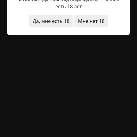
есть 18 лет
Один из уродов скрылся в темноте, но быстро
вернулся. Десять тонких рук с присосками
Да, мне есть 18
Мне нет 18
протянули человеку запаянную пластиковую
канистру и два таких же пакета. Пилот проверил
герметичность канистры и пакетов, достал из
кабуры бластер, покрутил его на пальце и,
выдохнув, отдал мутанту, который увидев
оружие, уронил слюну на пол. На том месте, куда
упала слюна, послышалось шипение
разъедаемого пола. Пилот, машинально,
отодвинул свой сапог.
Глаза уставились на вторую кобуру.
— А второй бластер? — . поинтересовались
уроды.
— Нет, — отрезал человек, — второй не меняю.