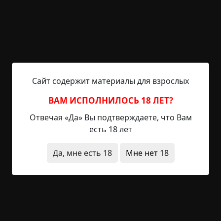
невредим, лежит возле моей кровати с
единственным непрочитанным сообщением:
"Всегда пожалуйста".
Я посмотрела в зеркало и подняла правую руку.
Моё отражение улыбнулось в ответ и, помедлив,
также подняло правую руку.
Сайт содержит материалы для взрослых
ВАМ ИСПОЛНИЛОСЬ 18 ЛЕТ?
"Я знаю, кто меня убил!", - такое сообщение
пришло женщине на телефон её мужа.
Отвечая «Да» Вы подтверждаете, что Вам
Она держала его мобильный всё время
есть 18 лет
заряженным несмотря на то, что мужа уже как
шесть месяцев не было в живых.
Да, мне есть 18
Мне нет 18
Мы решили искупаться ночью, зашли в воду, ты
взяла меня за руку и я почувствовал себя самым
счастливым человеком на планете. Затем я
посмотрел на тебя и понял, что всё это время ты